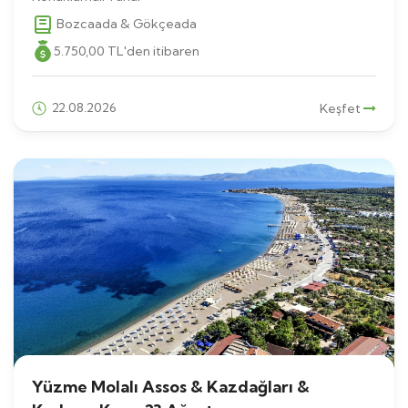
Bozcaada & Gökçeada
5.750
,00
TL
'den itibaren
22.08.2026
Keşfet
Yüzme Molalı Assos & Kazdağları &