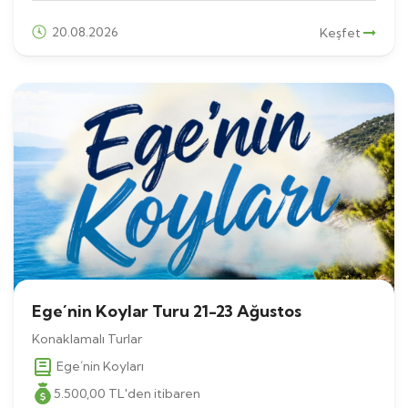
20.08.2026
Keşfet
Ege´nin Koylar Turu 21-23 Ağustos
Konaklamalı Turlar
Ege´nin Koyları
5.500
,00
TL
'den itibaren