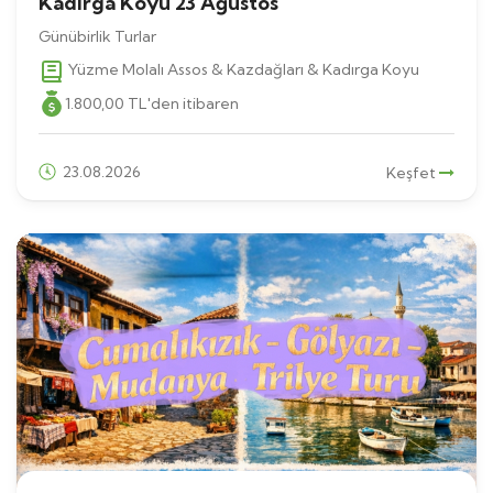
Kadırga Koyu 23 Ağustos
Günübirlik Turlar
Yüzme Molalı Assos & Kazdağları & Kadırga Koyu
1.800
,00
TL
'den itibaren
23.08.2026
Keşfet