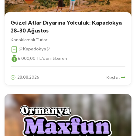
Güzel Atlar Diyarına Yolculuk: Kapadokya
28-30 Ağustos
Konaklamalı Turlar
🎈Kapadokya🎈
6.000
,00
TL
'den itibaren
28.08.2026
Keşfet