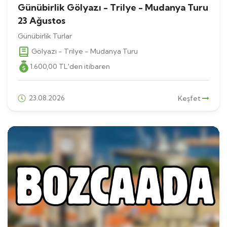
Günübirlik Gölyazı - Trilye - Mudanya Turu
23 Ağustos
Günübirlik Turlar
Gölyazı - Trilye - Mudanya Turu
1.600
,00
TL
'den itibaren
23.08.2026
Keşfet