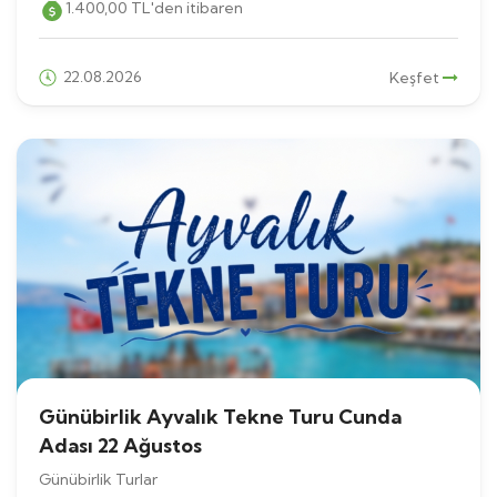
1.400
,00
TL
'den itibaren
22.08.2026
Keşfet
Günübirlik Ayvalık Tekne Turu Cunda
Adası 22 Ağustos
Günübirlik Turlar