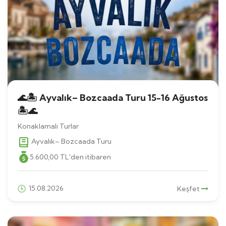
🌊🏝 Ayvalık– Bozcaada Turu 15-16 Ağustos
🏝🌊
Konaklamalı Turlar
Ayvalık– Bozcaada Turu
5.600
,00
TL
'den itibaren
15.08.2026
Keşfet