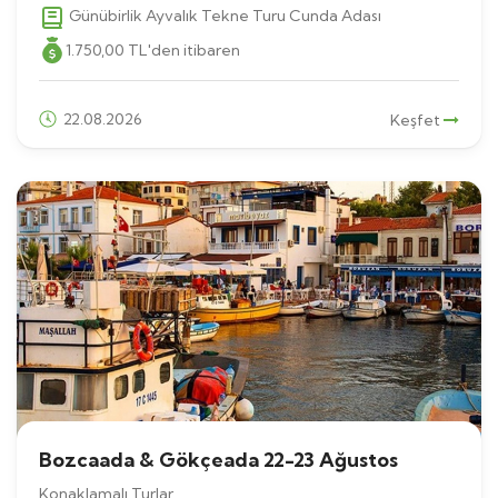
Günübirlik Ayvalık Tekne Turu Cunda Adası
1.750
,00
TL
'den itibaren
22.08.2026
Keşfet
Bozcaada & Gökçeada 22-23 Ağustos
Konaklamalı Turlar