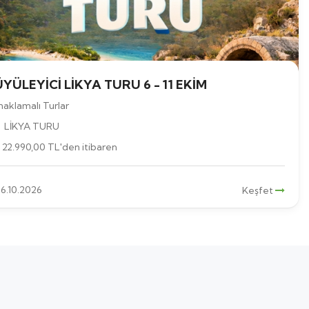
YÜLEYİCİ LİKYA TURU 6 - 11 EKİM
aklamalı Turlar
LİKYA TURU
22.990
,00
TL
'den itibaren
6.10.2026
Keşfet