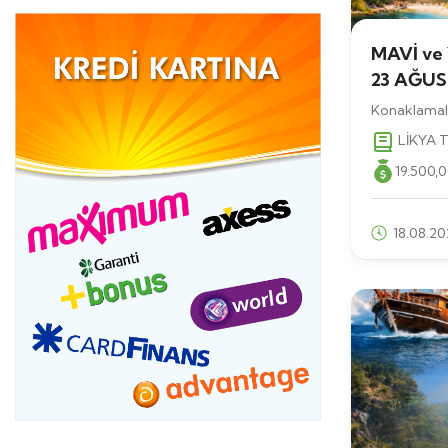
MAVİ ve
23 AĞU
Konaklamalı
LİKYA 
19.500
,
18.08.20