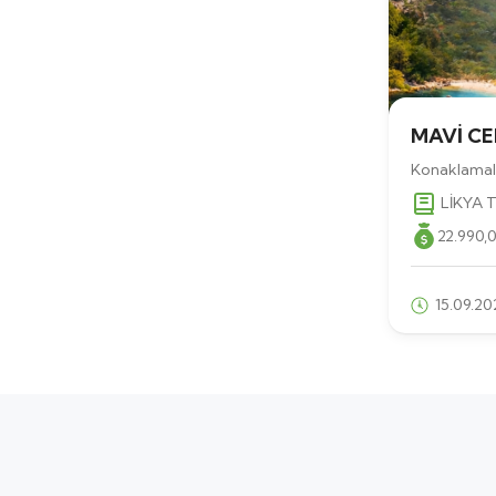
MAVİ CE
Konaklamalı
LİKYA 
22.990
,
15.09.20