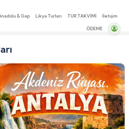
Anadolu & Gap
Likya Turları
TUR TAKVİMİ
İletişim
ÖDEME
arı