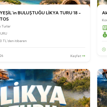
 YEŞİL´in BULUŞTUĞU LİKYA TURU 18 -
Ak
STOS
Kon
 Turlar
TURU
00
TL
'den itibaren
26
Keşfet