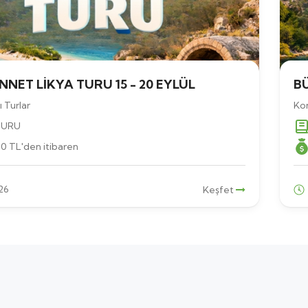
NNET LİKYA TURU 15 - 20 EYLÜL
BÜ
 Turlar
Kon
TURU
00
TL
'den itibaren
26
Keşfet