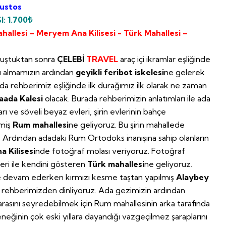
ustos
I: 1.700₺
allesi – Meryem Ana Kilisesi - Türk Mahallesi –
buluştuktan sonra
ÇELEBİ
TRAVEL
araç içi ikramlar eşliğinde
ı almamızın ardından
geyikli feribot iskelesi
ne gelerek
da rehberimiz eşliğinde ilk durağımız ilk olarak ne zaman
aada Kalesi
olacak. Burada rehberimizin anlatımları ile ada
ı ve söveli beyaz evleri, şirin evlerinin bahçe
nmiş
Rum mahallesi
ne geliyoruz. Bu şirin mahallede
rdından adadaki Rum Ortodoks inanışına sahip olanların
 Kilisesi
nde fotoğraf molası veriyoruz. Fotoğraf
leri ile kendini gösteren
Türk mahallesi
ne geliyoruz.
ze devam ederken kırmızı kesme taştan yapılmış
Alaybey
i rehberimizden dinliyoruz. Ada gezimizin ardından
asını seyredebilmek için Rum mahallesinin arka tarafında
eneğinin çok eski yıllara dayandığı vazgeçilmez şaraplarını