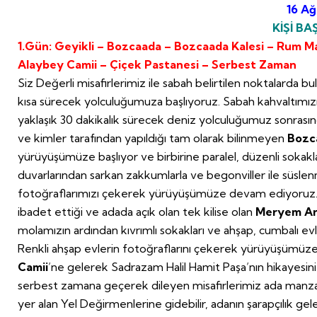
16 Ağ
KİŞİ BAŞ
1.Gün: Geyikli – Bozcaada – Bozcaada Kalesi – Rum Mah
Alaybey Camii – Çiçek Pastanesi – Serbest Zaman
Siz Değerli misafirlerimiz ile sabah belirtilen noktalarda 
kısa sürecek yolculuğumuza başlıyoruz. Sabah kahvaltımız
yaklaşık 30 dakikalık sürecek deniz yolculuğumuz sonrasın
ve kimler tarafından yapıldığı tam olarak bilinmeyen
Bozc
yürüyüşümüze başlıyor ve birbirine paralel, düzenli sokaklar
duvarlarından sarkan zakkumlarla ve begonviller ile süsle
fotoğraflarımızı çekerek yürüyüşümüze devam ediyoruz. A
ibadet ettiği ve adada açık olan tek kilise olan
Meryem Ana
molamızın ardından kıvrımlı sokakları ve ahşap, cumbalı ev
Renkli ahşap evlerin fotoğraflarını çekerek yürüyüşümü
Camii
’ne gelerek Sadrazam Halil Hamit Paşa’nın hikayesin
serbest zamana geçerek dileyen misafirlerimiz ada manzar
yer alan Yel Değirmenlerine gidebilir, adanın şarapçılık gel