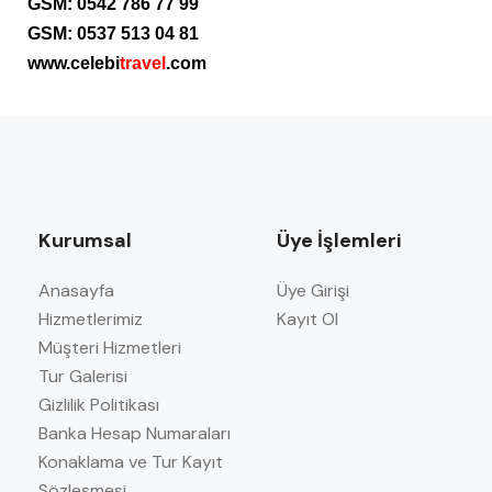
GSM: 0542 786 77 99
GSM: 0537 513 04 81
www.celebi
travel
.com
Kurumsal
Üye İşlemleri
Anasayfa
Üye Girişi
Hizmetlerimiz
Kayıt Ol
Müşteri Hizmetleri
Tur Galerisi
Gizlilik Politikası
Banka Hesap Numaraları
Konaklama ve Tur Kayıt
Sözleşmesi