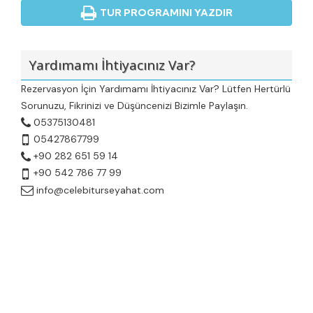
TUR PROGRAMINI YAZDIR
Yardımamı İhtiyacınız Var?
Rezervasyon İçin Yardımamı İhtiyacınız Var? Lütfen Hertürlü
Sorunuzu, Fikrinizi ve Düşüncenizi Bizimle Paylaşın.
05375130481
05427867799
+90 282 651 59 14
+90 542 786 77 99
info@celebiturseyahat.com