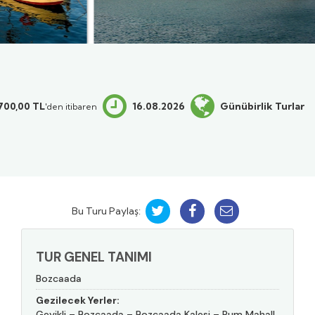
.700
,00
TL
16.08.2026
Günübirlik Turlar
'den itibaren
Bu Turu Paylaş:
TUR GENEL TANIMI
Bozcaada
Gezilecek Yerler:
Geyikli – Bozcaada – Bozcaada Kalesi – Rum Mahall