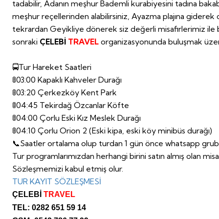
tadabilir, Adanın meşhur Bademli kurabiyesini tadına bakab
meşhur reçellerinden alabilirsiniz, Ayazma plajına giderek de
tekrardan Geyikliye dönerek siz değerli misafirlerimiz il
sonraki
ÇELEBİ
TRAVEL
organizasyonunda buluşmak üzer
🚍Tur Hareket Saatleri
🚦03:00 Kapaklı Kahveler Durağı
🚦03:20 Çerkezköy Kent Park
🚦04:45 Tekirdağ Özcanlar Köfte
🚦04:00 Çorlu Eski Kız Meslek Durağı
🚦04:10 Çorlu Orion 2 (Eski kipa, eski köy minibüs durağı)
📞Saatler ortalama olup turdan 1 gün önce whatsapp grubu
Tur programlarımızdan herhangi birini satın almış olan mis
Sözleşmemizi kabul etmiş olur.
TUR KAYIT SÖZLEŞMESİ
ÇELEBİ
TRAVEL
TEL: 0282 651 59 14