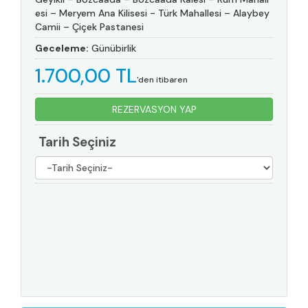
esi – Meryem Ana Kilisesi - Türk Mahallesi – Alaybey
Camii – Çiçek Pastanesi
Geceleme:
Günübirlik
1.700
,00
TL
'den itibaren
REZERVASYON YAP
Tarih Seçiniz