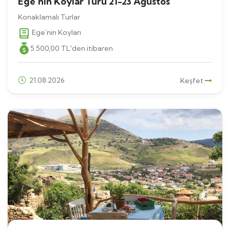
Ege´nin Koylar Turu 21-23 Ağustos
Konaklamalı Turlar
Ege´nin Koyları
5.500
,00
TL
'den itibaren
21.08.2026
Keşfet