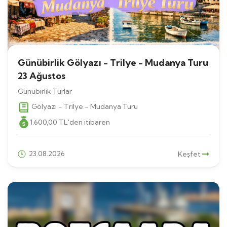
Günübirlik Gölyazı - Trilye - Mudanya Turu
23 Ağustos
Günübirlik Turlar
Gölyazı - Trilye - Mudanya Turu
1.600
,00
TL
'den itibaren
23.08.2026
Keşfet