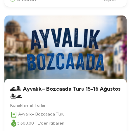
🌊🏝 Ayvalık– Bozcaada Turu 15-16 Ağustos
🏝🌊
Konaklamalı Turlar
Ayvalık– Bozcaada Turu
5.600
,00
TL
'den itibaren