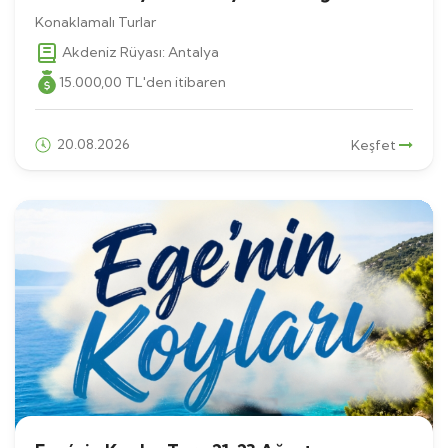
Konaklamalı Turlar
Akdeniz Rüyası: Antalya
15.000
,00
TL
'den itibaren
20.08.2026
Keşfet