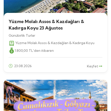
Yüzme Molalı Assos & Kazdağları &
Kadırga Koyu 23 Ağustos
Günübirlik Turlar
Yüzme Molalı Assos & Kazdağları & Kadırga Koyu
1.800
,00
TL
'den itibaren
23.08.2026
Keşfet