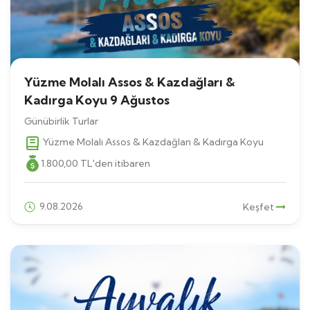
Yüzme Molalı Assos & Kazdağları &
Kadırga Koyu 9 Ağustos
Günübirlik Turlar
Yüzme Molalı Assos & Kazdağları & Kadırga Koyu
1.800
,00
TL
'den itibaren
9.08.2026
Keşfet