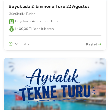
Büyükada & Eminönü Turu 22 Ağustos
Günübirlik Turlar
Büyükada & Eminönü Turu
1.400
,00
TL
'den itibaren
22.08.2026
Keşfet