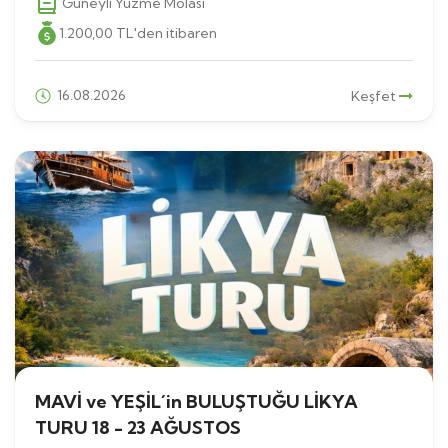
Güneyli Yüzme Molası
1.200
,00
TL
'den itibaren
16.08.2026
Keşfet
MAVİ ve YEŞİL´in BULUŞTUĞU LİKYA
TURU 18 - 23 AĞUSTOS