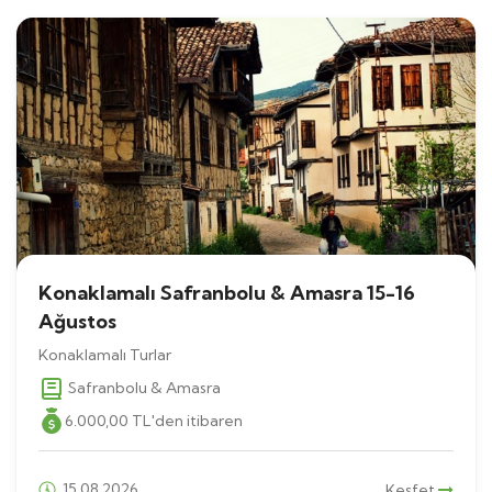
Konaklamalı Safranbolu & Amasra 15-16
Ağustos
Konaklamalı Turlar
Safranbolu & Amasra
6.000
,00
TL
'den itibaren
15.08.2026
Keşfet