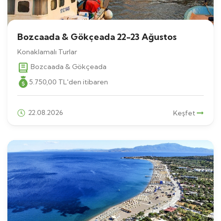
Bozcaada & Gökçeada 22-23 Ağustos
Konaklamalı Turlar
Bozcaada & Gökçeada
5.750
,00
TL
'den itibaren
22.08.2026
Keşfet