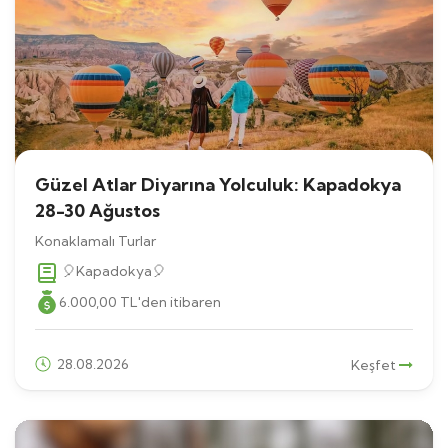
Güzel Atlar Diyarına Yolculuk: Kapadokya
28-30 Ağustos
Konaklamalı Turlar
🎈Kapadokya🎈
6.000
,00
TL
'den itibaren
28.08.2026
Keşfet