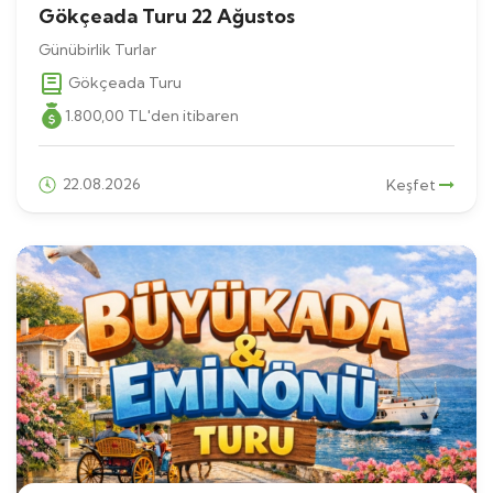
Gökçeada Turu 22 Ağustos
Günübirlik Turlar
Gökçeada Turu
1.800
,00
TL
'den itibaren
22.08.2026
Keşfet