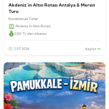
Akdeniz´in Altın Rotası Antalya & Mersin
Turu
Konaklamalı Turlar
Akdeniz´in Altın Rotası
0
,00
TL
'den itibaren
2.07.2026
Keşfet