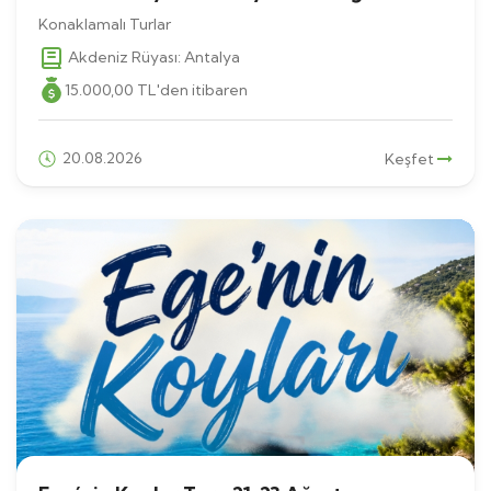
Konaklamalı Turlar
Akdeniz Rüyası: Antalya
15.000
,00
TL
'den itibaren
20.08.2026
Keşfet