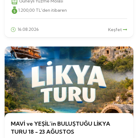
Güneyli Yüzme Molası
1.200
,00
TL
'den itibaren
16.08.2026
Keşfet
MAVİ ve YEŞİL´in BULUŞTUĞU LİKYA
TURU 18 - 23 AĞUSTOS