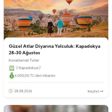
Güzel Atlar Diyarına Yolculuk: Kapadokya
28-30 Ağustos
Konaklamalı Turlar
🎈Kapadokya🎈
6.000
,00
TL
'den itibaren
28.08.2026
Keşfet