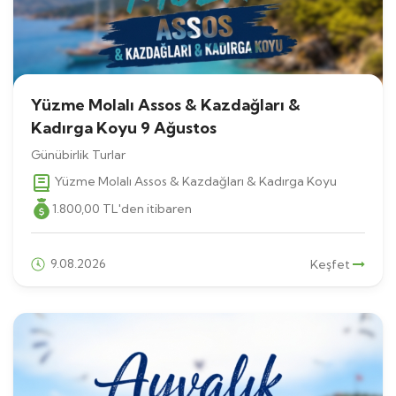
Yüzme Molalı Assos & Kazdağları &
Kadırga Koyu 9 Ağustos
Günübirlik Turlar
Yüzme Molalı Assos & Kazdağları & Kadırga Koyu
1.800
,00
TL
'den itibaren
9.08.2026
Keşfet