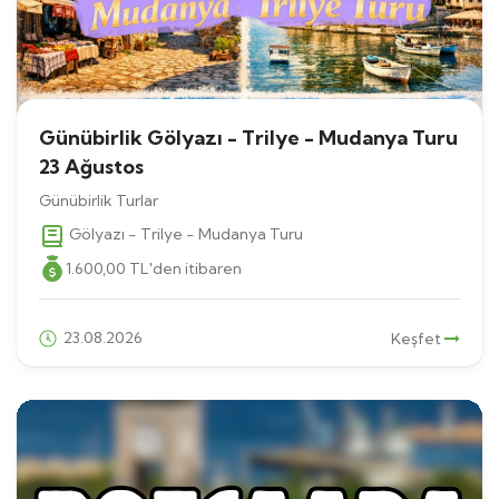
Günübirlik Gölyazı - Trilye - Mudanya Turu
23 Ağustos
Günübirlik Turlar
Gölyazı - Trilye - Mudanya Turu
1.600
,00
TL
'den itibaren
23.08.2026
Keşfet