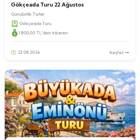
Gökçeada Turu 22 Ağustos
Günübirlik Turlar
Gökçeada Turu
1.800
,00
TL
'den itibaren
22.08.2026
Keşfet