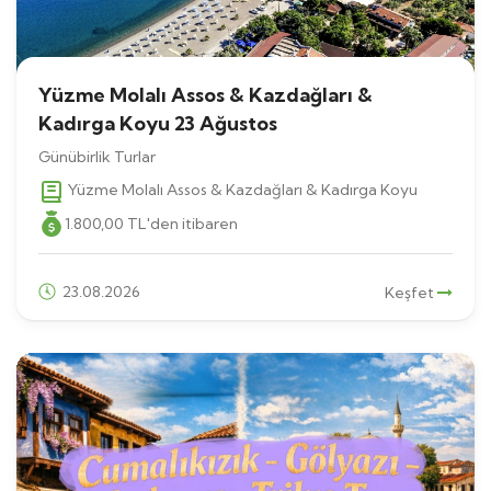
Yüzme Molalı Assos & Kazdağları &
Kadırga Koyu 23 Ağustos
Günübirlik Turlar
Yüzme Molalı Assos & Kazdağları & Kadırga Koyu
1.800
,00
TL
'den itibaren
23.08.2026
Keşfet