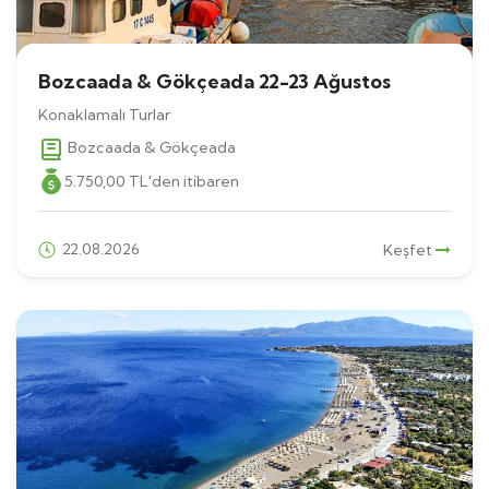
Bozcaada & Gökçeada 22-23 Ağustos
Konaklamalı Turlar
Bozcaada & Gökçeada
5.750
,00
TL
'den itibaren
22.08.2026
Keşfet