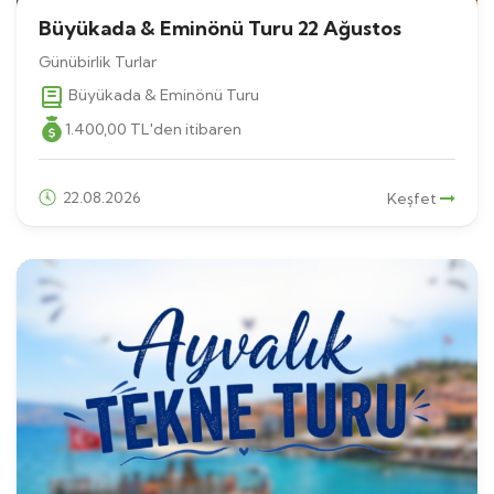
Büyükada & Eminönü Turu 22 Ağustos
Günübirlik Turlar
Büyükada & Eminönü Turu
1.400
,00
TL
'den itibaren
22.08.2026
Keşfet