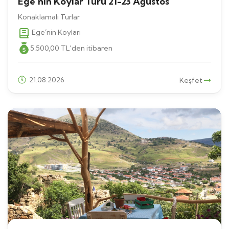
Ege´nin Koylar Turu 21-23 Ağustos
Konaklamalı Turlar
Ege´nin Koyları
5.500
,00
TL
'den itibaren
21.08.2026
Keşfet