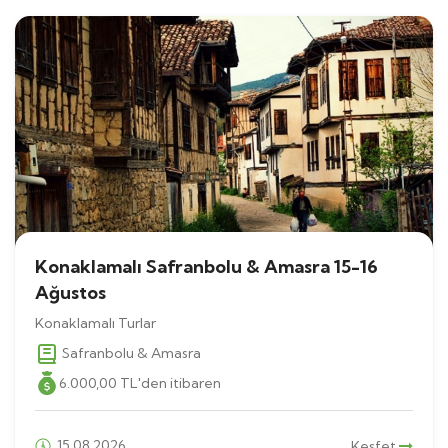
Konaklamalı Safranbolu & Amasra 15-16
Ağustos
Konaklamalı Turlar
Safranbolu & Amasra
6.000
,00
TL
'den itibaren
15.08.2026
Keşfet