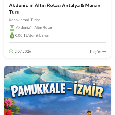
Akdeniz´in Altın Rotası Antalya & Mersin
Turu
Konaklamalı Turlar
Akdeniz´in Altın Rotası
0
,00
TL
'den itibaren
2.07.2026
Keşfet