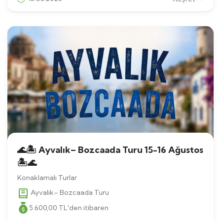
🌊🏝 Ayvalık– Bozcaada Turu 15-16 Ağustos
🏝🌊
Konaklamalı Turlar
Ayvalık– Bozcaada Turu
5.600
,00
TL
'den itibaren