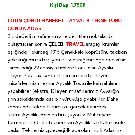
Kişi Başı: 1.750₺
1.GÜN ÇORLU HAREKET - AYVALIK TEKNE TURU -
CUNDA ADASI
Siz değerli misafirlerimiz ile belirtilen noktalarda
buluştuktan sonra
ÇELEBİ
TRAVEL
araç içi ikramlar
eşliğinde Tekirdağ, 1915 Çanakkale köprüsünü takiben
yolculuğumuza başlıyoruz. İlk durağımız Ege denizi'nin
sarmaladığı 22 adasıyla fimlere konu olan Ayvalık
oluyor. Buradaki serbest zamanımızda dileyen
misafirlerimiz meşhur Ayvalık Tostu ile kahvaltılarını
yapabilirler (ekstra) Dileyen misafirlerimiz Ayvalığın
şirin sokaklarında kısa bir yürüyüşe çıkabilirler. Daha
sonrasında tekne turumuzu gerçekleştirmek
üzere Ayvalık liman'da buluşuyoruz. Muhteşem
turumuz 11:30 gibi teknemizin Ayvalık‘tan kalkması ile
başlar. Teknemiz gideceği ilk ada olan İncirli Adası'na