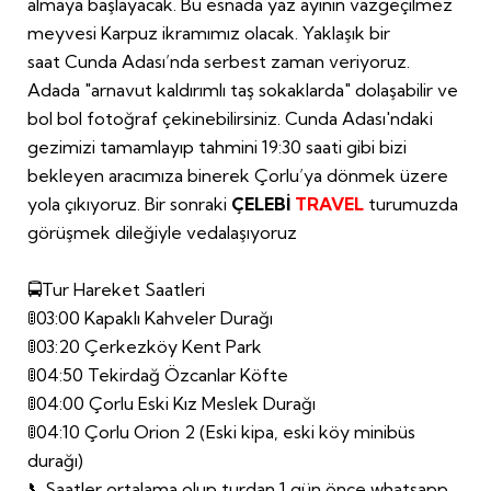
almaya başlayacak. Bu esnada yaz ayının vazgeçilmez
meyvesi Karpuz ikramımız olacak. Yaklaşık bir
saat Cunda Adası’nda serbest zaman veriyoruz.
Adada "arnavut kaldırımlı taş sokaklarda" dolaşabilir ve
bol bol fotoğraf çekinebilirsiniz. Cunda Adası'ndaki
gezimizi tamamlayıp tahmini 19:30 saati gibi bizi
bekleyen aracımıza binerek Çorlu’ya dönmek üzere
yola çıkıyoruz. Bir sonraki
ÇELEBİ
TRAVEL
turumuzda
görüşmek dileğiyle vedalaşıyoruz
🚍Tur Hareket Saatleri
🚦03:00 Kapaklı Kahveler Durağı
🚦03:20 Çerkezköy Kent Park
🚦04:50 Tekirdağ Özcanlar Köfte
🚦04:00 Çorlu Eski Kız Meslek Durağı
🚦04:10 Çorlu Orion 2 (Eski kipa, eski köy minibüs
durağı)
📞Saatler ortalama olup turdan 1 gün önce whatsapp