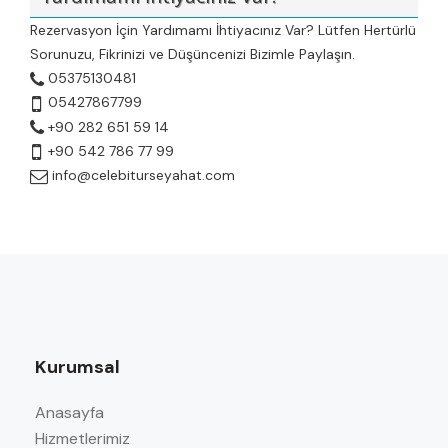
Rezervasyon İçin Yardımamı İhtiyacınız Var? Lütfen Hertürlü
Sorunuzu, Fikrinizi ve Düşüncenizi Bizimle Paylaşın.
05375130481
05427867799
+90 282 651 59 14
+90 542 786 77 99
info@celebiturseyahat.com
Kurumsal
Anasayfa
Hizmetlerimiz