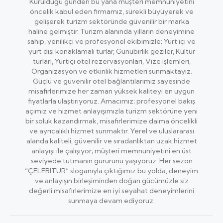
Kurulduğu günden bu yana müşteri memnuniyetini
öncelik kabul eden firmamız, sürekli büyüyerek ve
gelişerek turizm sektöründe güvenilir bir marka
haline gelmiştir. Turizm alanında yılların deneyimine
sahip, yenilikçi ve profesyonel ekibimizle; Yurt içi ve
yurt dışı konaklamalı turlar, Günübirlik geziler, Kültür
turları, Yurtiçi otel rezervasyonları, Vize işlemleri,
Organizasyon ve etkinlik hizmetleri sunmaktayız.
Güçlü ve güvenilir otel bağlantılarımız sayesinde
misafirlerimize her zaman yüksek kaliteyi en uygun
fiyatlarla ulaştırıyoruz. Amacımız; profesyonel bakış
açımız ve hizmet anlayışımızla turizm sektörüne yeni
bir soluk kazandırmak, misafirlerimize daima öncelikli
ve ayrıcalıklı hizmet sunmaktır. Yerel ve uluslararası
alanda kaliteli, güvenilir ve sıradanlıktan uzak hizmet
anlayışı ile çalışıyor; müşteri memnuniyetini en üst
seviyede tutmanın gururunu yaşıyoruz. Her sezon
“ÇELEBİTUR” sloganıyla çıktığımız bu yolda, deneyim
ve anlayışın birleşiminden doğan gücümüzle siz
değerli misafirlerimize en iyi seyahat deneyimlerini
sunmaya devam ediyoruz.