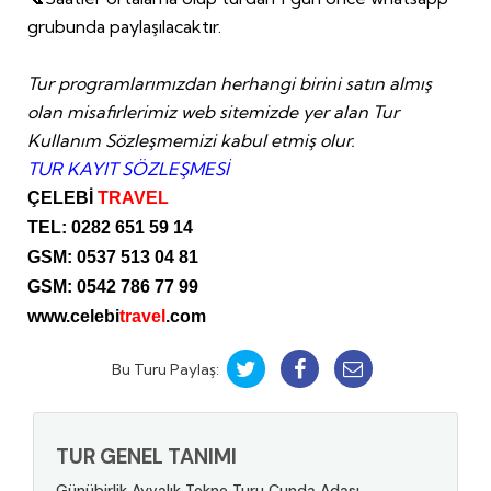
grubunda paylaşılacaktır.
Tur programlarımızdan herhangi birini satın almış
olan misafirlerimiz web sitemizde yer alan Tur
Kullanım Sözleşmemizi kabul etmiş olur.
TUR KAYIT SÖZLEŞMESİ
ÇELEBİ
TRAVEL
TEL: 0282 651 59 14
GSM: 0537 513 04 81
GSM: 0542 786 77 99
www.celebi
travel
.com
Bu Turu Paylaş:
TUR GENEL TANIMI
Günübirlik Ayvalık Tekne Turu Cunda Adası